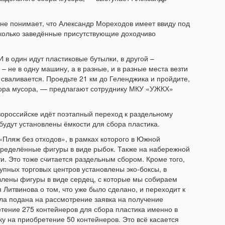
о не понимает, что Александр Мореходов имеет ввиду под
сколько заведённые присутствующие доходчиво
 И в один идут пластиковые бутылки, в другой –
– не в одну машину, а в разные, и в разные места везти
у сваливается. Проедьте 21 км до Геленджика и пройдите,
сбора мусора, — предлагают сотруднику МКУ «УЖКХ»
овороссийске идёт поэтапный переход к раздельному
будут установлены ёмкости для сбора пластика.
«Пляж без отходов», в рамках которого в Южной
пределённые фигуры в виде рыбок. Также на набережной
и. Это тоже считается раздельным сбором. Кроме того,
упных торговых центров установлены эко-боксы, в
влены фигуры в виде сердец, с которые мы собираем
Литвинова о том, что уже было сделано, и переходит к
ыла подана на рассмотрение заявка на получение
тение 275 контейнеров для сбора пластика именно в
ку на приобретение 50 контейнеров. Это всё касается