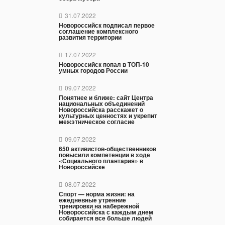
31.07.2022
Новороссийск подписал первое
соглашение комплексного
развития территории
17.07.2022
Новороссийск попал в ТОП-10
умных городов России
09.07.2022
Понятнее и ближе: сайт Центра
национальных объединений
Новороссийска расскажет о
культурных ценностях и укрепит
межэтническое согласие
09.07.2022
650 активистов-общественников
повысили компетенции в ходе
«Социального плантария» в
Новороссийске
08.07.2022
Спорт — норма жизни: на
ежедневные утренние
тренировки на набережной
Новороссийска с каждым днем
собирается все больше людей