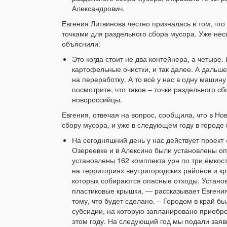
Александрович.
Евгения Литвинова честно призналась в том, чт
точками для раздельного сбора мусора. Уже не
объяснили:
Это когда стоит не два контейнера, а четыре.
картофельные очистки, и так далее. А дальше 
на переработку. А то всё у нас в одну машин
посмотрите, что такое – точки раздельного 
новороссийцы.
Евгения, отвечая на вопрос, сообщила, что в Н
сбору мусора, и уже в следующем году в городе 
На сегодняшний день у нас действует проект 
Озереевке и в Алексино были установлены о
установлены 162 комплекта урн по три ёмкост
на территориях внутригородских районов и кр
которых собираются опасные отходы. Устано
пластиковые крышки, — рассказывает Евгения 
тому, что будет сделано. – Городом в край б
субсидии, на которую запланировано приобре
этом году. На следующий год мы подали заяв