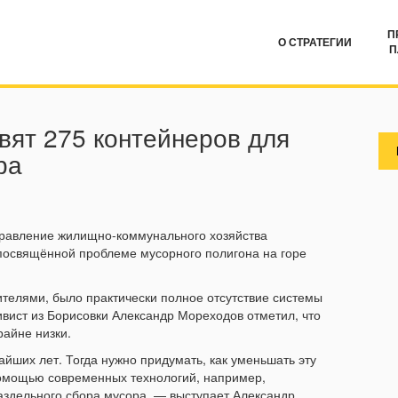
П
О СТРАТЕГИИ
П
вят 275 контейнеров для
ра
равление жилищно-коммунального хозяйства
 посвящённой проблеме мусорного полигона на горе
телями, было практически полное отсутствие системы
ивист из Борисовки Александр Мореходов отметил, что
райне низки.
жайших лет. Тогда нужно придумать, как уменьшать эту
с помощью современных технологий, например,
раздельного сбора мусора, — выступает Александр