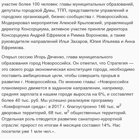
участие более 100 человек: главы муниципальных образований,
депутаты городской Думы, ТПП, представители управлений и
городских организаций, бизнес-сообщества г. Новороссийска.
Модерировал мероприятие Алексей Крыловский, управляющий
директор Консорциума, активное участие приняли директора
Консорциума Андрей Ефремов и Римма Воронкова, а также
руководители направлений Илья Захаров, Юлия Ильяева и Анна
Ефремова.
Открыл сессию Игорь Дяченко, глава муниципального
образования город Новороссийск. Он отметил, что Стратегия —
это своего рода экономическая конституция города, необходимо
поставить амбициозные цели, чтобы совершить прорыв в
развитии г. Новороссийска. По мнению главы: «Новороссийск
планомерно движется в заданном направлении, например,
средняя зарплата в нашем городе выросла на 6%, и составляет
более 40 тыс. руб. Мы успешно реализуем программу
2
«Комфортная среда»: в 2017 г. благоустроено 146 тыс. м
2
дворовых территорий, 68 тыс. м
общественных территорий.
Отдельная роль отводится развитию санаторно-курортной
отрасли: прирост по итогам 4 месяцев составил 14%. Нас
посетили уже 1 млн чел.».