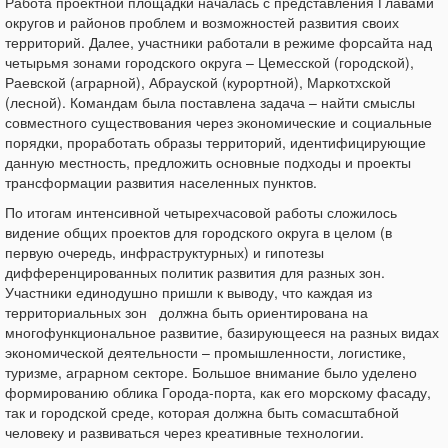
Работа проектной площадки началась с представления Главами
округов и районов проблем и возможностей развития своих
территорий. Далее, участники работали в режиме форсайта над
четырьмя зонами городского округа – Цемесской (городской),
Раевской (аграрной), Абрауской (курортной), Маркотхской
(лесной). Командам была поставлена задача – найти смыслы
совместного существования через экономические и социальные
порядки, проработать образы территорий, идентифицирующие
данную местность, предложить основные подходы и проекты
трансформации развития населенных пунктов.
По итогам интенсивной четырехчасовой работы сложилось
видение общих проектов для городского округа в целом (в
первую очередь, инфраструктурных) и гипотезы
дифференцированных политик развития для разных зон.
Участники единодушно пришли к выводу, что каждая из
территориальных зон должна быть ориентирована на
многофункциональное развитие, базирующееся на разных видах
экономической деятельности – промышленности, логистике,
туризме, аграрном секторе. Большое внимание было уделено
формированию облика Города-порта, как его морскому фасаду,
так и городской среде, которая должна быть сомасштабной
человеку и развиваться через креативные технологии.