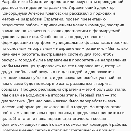
Разработчики Стратегии представили результаты проведенной
диагностики и доктрины развития. Управляющий директор
Консорциума Алексей Крыловский рассказал о подходах и
методике разработки Стратегии, провел презентацию
результатов работы с привлечением членов команды, заострив
внимание на ключевых выводах диагностики и формируемой
доктрины развития. Особенностью подхода является
формирование портфеля муниципальных флагманских проектов
по основным «прорывным» направлениям развития. «Мы только
начинаем работать, выстраиваем систему для того, чтобы
ресурсы города были направлены в приоритетные направления,
чтобы мы сконцентрировались на тех направлениях, которые
дадут наибольший результат и для людей, и для развития
экономических субъектов, и для создания особых условий, где
нам с вами будет комфортно жить, развиваться, творить,
созидать. Процесс реализации стратегии – это 4 больших этапа.
Мы с вами находимся на втором этапе. Первый этап — это
диагностика. Для нас очень важно было переработать весь
массив информации, накопленный в городе. На втором этапе
работы мы оцениваем перспективы, определяем приоритеты и
цели. Этот этап и наша первая стратегическая сессия –
фактически запуск нашей с вами совместной командной работы.
Поэтому именно сегодня стартует стратегический процесс